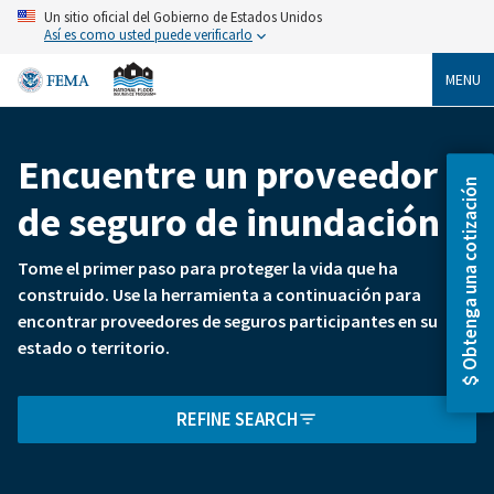
Skip
Un sitio oficial del Gobierno de Estados Unidos
to
Así es como usted puede verificarlo
main
content
MENU
Encuentre un proveedor
Breadcrumb
Obtenga una cotización
de seguro de inundación
Tome el primer paso para proteger la vida que ha
construido. Use la herramienta a continuación para
encontrar proveedores de seguros participantes en su
estado o territorio.
REFINE SEARCH