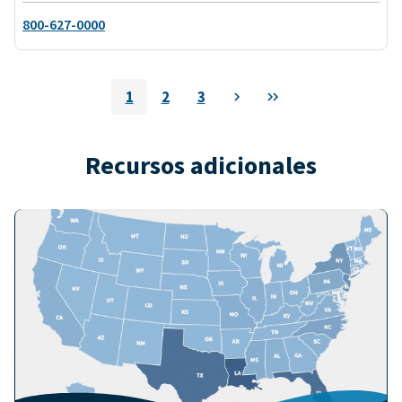
800-627-0000
Pagination
1
2
3
Siguiente
Último
Current
Página
Página
page
Recursos adicionales
Imagen