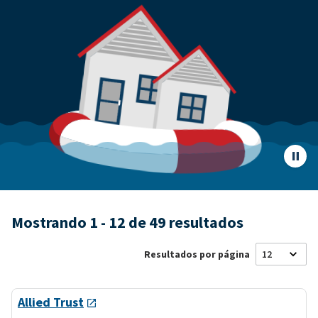
Pausar
anima
de
págin
Mostrando 1 - 12 de 49 resultados
Resultados por página
Allied Trust